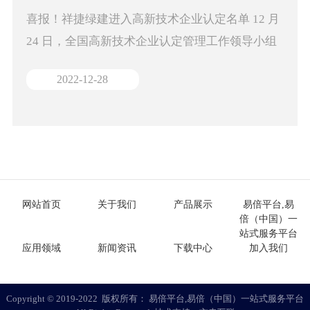
喜报！祥捷绿建进入高新技术企业认定名单 12 月
24 日，全国高新技术企业认定管理工作领导小组
绿
办公室...
2022-12-28
网站首页
关于我们
产品展示
易倍平台,易
倍（中国）一
站式服务平台
应用领域
新闻资讯
下载中心
加入我们
Copyright ©️ 2019-2022 版权所有： 易倍平台,易倍（中国）一站式服务平台