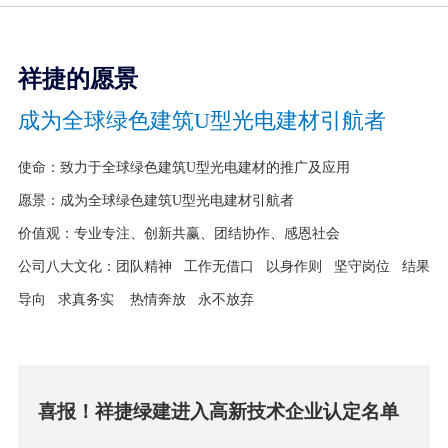
祥捷的愿景
成为全球绿色建筑U型光电建材引航者
使命：致力于全球绿色建筑U型光电建材的推广及应用
愿景：成为全球绿色建筑U型光电建材引航者
价值观：专业专注、创新共赢、团结协作、感恩社会
公司八大文化：团队精神 工作无借口 以身作则 坚守岗位 结果
导向 求真务实 热情奔放 永不放弃
盆
喜报！祥捷绿建进入高新技术企业认定名单