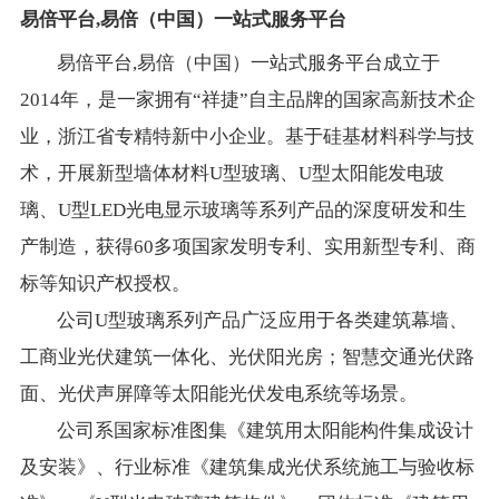
易倍平台,易倍（中国）一站式服务平台
易倍平台,易倍（中国）一站式服务平台成立于
2014年，是一家拥有“祥捷”自主品牌的国家高新技术企
业，浙江省专精特新中小企业。基于硅基材料科学与技
术，开展新型墙体材料U型玻璃、U型太阳能发电玻
璃、U型LED光电显示玻璃等系列产品的深度研发和生
产制造，获得60多项国家发明专利、实用新型专利、商
标等知识产权授权。
公司U型玻璃系列产品广泛应用于各类建筑幕墙、
工商业光伏建筑一体化、光伏阳光房；智慧交通光伏路
面、光伏声屏障等太阳能光伏发电系统等场景。
公司系国家标准图集《建筑用太阳能构件集成设计
及安装》、行业标准《建筑集成光伏系统施工与验收标