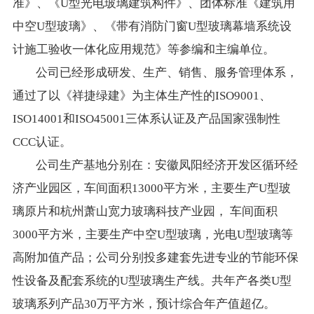
准》、《U型光电玻璃建筑构件》、团体标准《建筑用
中空U型玻璃》、《带有消防门窗U型玻璃幕墙系统设
计施工验收一体化应用规范》等参编和主编单位。
公司已经形成研发、生产、销售、服务管理体系，
通过了以《祥捷绿建》为主体生产性的ISO9001、
ISO14001和ISO45001三体系认证及产品国家强制性
CCC认证。
公司生产基地分别在：安徽凤阳经济开发区循环经
济产业园区，车间面积13000平方米，主要生产U型玻
璃原片和杭州萧山宽力玻璃科技产业园， 车间面积
3000平方米，主要生产中空U型玻璃，光电U型玻璃等
高附加值产品；公司分别投多建套先进专业的节能环保
性设备及配套系统的U型玻璃生产线。共年产各类U型
玻璃系列产品30万平方米，预计综合年产值超亿。