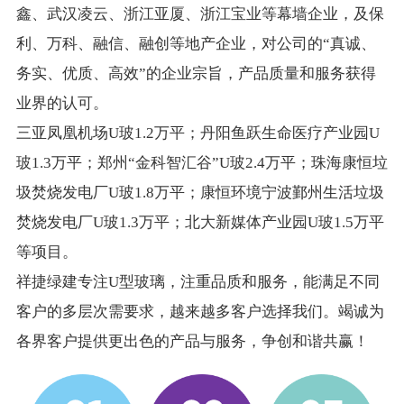
鑫、武汉凌云、浙江亚厦、浙江宝业等幕墙企业，及保
利、万科、融信、融创等地产企业，对公司的“真诚、
务实、优质、高效”的企业宗旨，产品质量和服务获得
业界的认可。
三亚凤凰机场U玻1.2万平；丹阳鱼跃生命医疗产业园U
玻1.3万平；郑州“金科智汇谷”U玻2.4万平；珠海康恒垃
圾焚烧发电厂U玻1.8万平；康恒环境宁波鄞州生活垃圾
焚烧发电厂U玻1.3万平；北大新媒体产业园U玻1.5万平
等项目。
祥捷绿建专注U型玻璃，注重品质和服务，能满足不同
客户的多层次需要求，越来越多客户选择我们。竭诚为
各界客户提供更出色的产品与服务，争创和谐共赢！