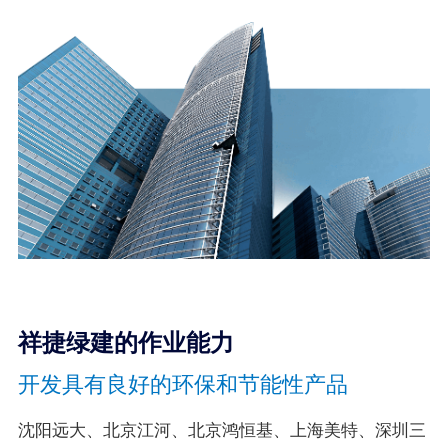
祥捷绿建的作业能力
开发具有良好的环保和节能性产品
沈阳远大、北京江河、北京鸿恒基、上海美特、深圳三