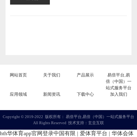
网站首页
关于我们
产品展示
易倍平台,易
倍（中国）一
站式服务平台
应用领域
新闻资讯
下载中心
加入我们
Copyright ©️ 2019-2022 版权所有： 易倍平台,易倍（中国）一站式服务平台
All Rights Reserved 技术支持：
玄圭互联
hth华体育app官网登录中国有限
|
爱体育平台
|
华体会体