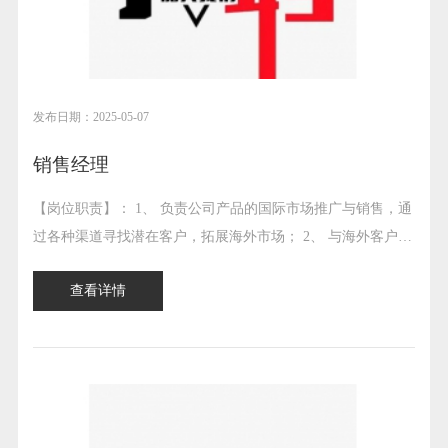
发布日期：
2025-05-07
销售经理
【岗位职责】： 1、 负责公司产品的国际市场推广与销售，通
过各种渠道寻找潜在客户，拓展海外市场； 2、 与海外客户建
立并维护良好的业务关系，提升客户满意度和忠诚度，直至合
查看详情
同订单完成； 3、 组织并参与各类贸易洽谈活动，促进业务合
作； 【岗位要求】： 1、 年龄 28-36岁，男女不限 ； 2、 大
专