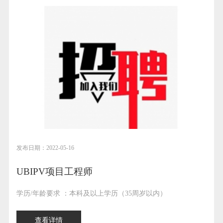
发布日期：
2022-05-16
UBIPV项目工程师
学历/年龄要求 ：本科及以上学历（35周岁以内）
查看详情