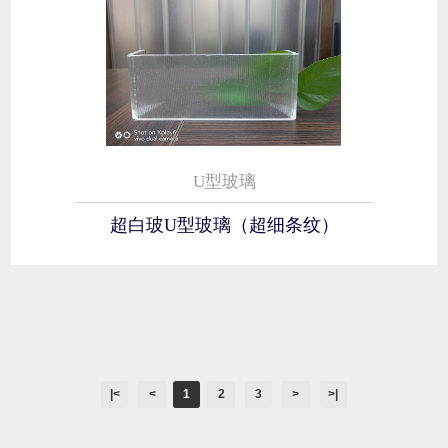
U型玻璃
超白玻U型玻璃（超细条纹）
|<
<
1
2
3
>
>|