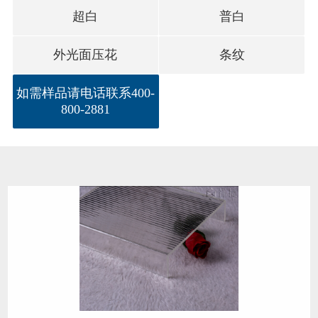
超白
普白
外光面压花
条纹
如需样品请电话联系400-
800-2881