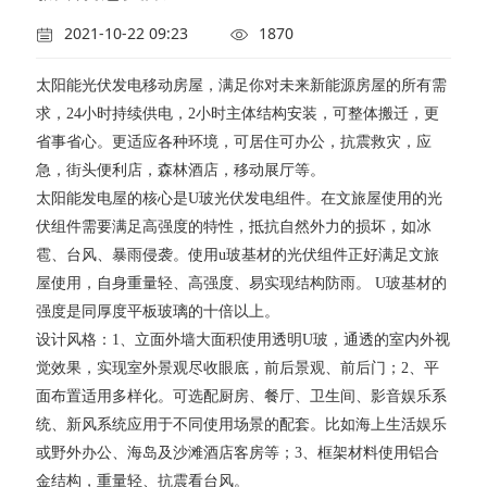
2021-10-22 09:23
1870
太阳能光伏发电移动房屋，满足你对未来新能源房屋的所有需
求，24小时持续供电，2小时主体结构安装，可整体搬迁，更
省事省心。更适应各种环境，可居住可办公，抗震救灾，应
急，街头便利店，森林酒店，移动展厅等。
太阳能发电屋的核心是U玻光伏发电组件。在文旅屋使用的光
伏组件需要满足高强度的特性，抵抗自然外力的损坏，如冰
雹、台风、暴雨侵袭。使用u玻基材的光伏组件正好满足文旅
屋使用，自身重量轻、高强度、易实现结构防雨。 U玻基材的
强度是同厚度平板玻璃的十倍以上。
设计风格：1、立面外墙大面积使用透明U玻，通透的室内外视
觉效果，实现室外景观尽收眼底，前后景观、前后门；2、平
面布置适用多样化。可选配厨房、餐厅、卫生间、影音娱乐系
统、新风系统应用于不同使用场景的配套。比如海上生活娱乐
或野外办公、海岛及沙滩酒店客房等；3、框架材料使用铝合
金结构，重量轻、抗震看台风。