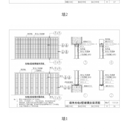
墙2
墙1