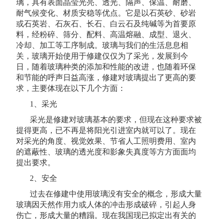
璃，具有表面晶莹光亮、透光、隔声、保温、耐磨、
耐气候变化、材质安稳等优点。它是以石英砂、砂岩
或石英岩、石灰石、长石、白云石及纯碱等为首要原
料，经粉碎、筛分、配料、高温熔融、成型、退火、
冷却、加工等工序制成。玻璃与我们的生活息息相
关，玻璃开始使用于修建仅仅为了采光，发展到今
日，随着玻璃种类的添加和性能的改进，也随着环保
和节能的呼声日益高涨，修建对玻璃提出了更高的要
求，主要体现在以下几个方面：
1、采光
采光是修建对玻璃基本的要求，但现在这种要求被
提得更高，已不再是将阳光引进室内就可以了。现在
对采光的角度、视觉效果、节省人工照明费用、室内
的遮蔽性、玻璃的透光度和影象失真度等方方面面均
提出要求。
2、安全
过去在修建中使用玻璃没有安全的概念，形成大量
玻璃因天然作用力或人体的冲击形成破碎，引起人身
伤亡，形成大量的糟蹋。现在我国现已拟定出有关的