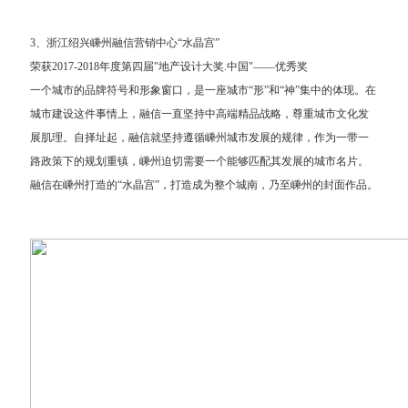
3、浙江绍兴嵊州融信营销中心“水晶宫”
荣获2017-2018年度第四届"地产设计大奖.中国"——优秀奖
一个城市的品牌符号和形象窗口，是一座城市“形”和“神”集中的体现。在
城市建设这件事情上，融信一直坚持中高端精品战略，尊重城市文化发
展肌理。自择址起，融信就坚持遵循嵊州城市发展的规律，作为一带一
路政策下的规划重镇，嵊州迫切需要一个能够匹配其发展的城市名片。
融信在嵊州打造的“水晶宫”，打造成为整个城南，乃至嵊州的封面作品。