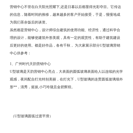
营销中心不管在白天阳光照耀下,还是日暮以后都显得光彩夺目。它传达
的信息，随着时间的推移，越来越多的客户开始接受，于是，慢慢地成
为我们茶余饭后的谈资。
虽然都是营销中心，设计师综合建筑的使用功能、经济性，通过科学合
理的设计，能够使建筑外形美观，具有一定的观赏性，有助于建筑建设
后更好的使用。都是好作品，各有千秋， 为大家展示部分U型玻璃营销
中心供参考：
1、广州时代天韵营销中心
U型玻璃是天韵营销中心亮点，大表面的圆弧玻璃表面给人以连续的光学
观感，夜间配合灯光特别美丽，在灯光下，U型玻璃的连贯圆弧玻璃墙外
形**，清秀，挺拔,小巧玲珑且金碧辉煌。
（U型玻璃圆弧过渡平滑）