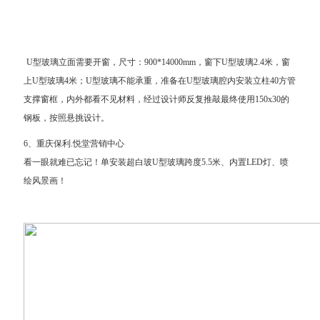
U型玻璃立面需要开窗，尺寸：900*14000mm，窗下U型玻璃2.4米，窗
上U型玻璃4米；U型玻璃不能承重，准备在U型玻璃腔内安装立柱40方管
支撑窗框，内外都看不见材料，经过设计师反复推敲最终使用150x30的
钢板，按照悬挑设计。
6、重庆保利.悦堂营销中心
看一眼就难已忘记！单安装超白玻U型玻璃跨度5.5米、内置LED灯、喷
绘风景画！