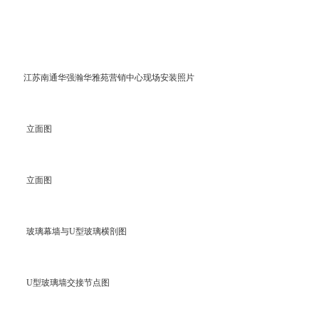
江苏南通华强瀚华雅苑营销中心现场安装照片
立面图
立面图
玻璃幕墙与U型玻璃横剖图
U型玻璃墙交接节点图