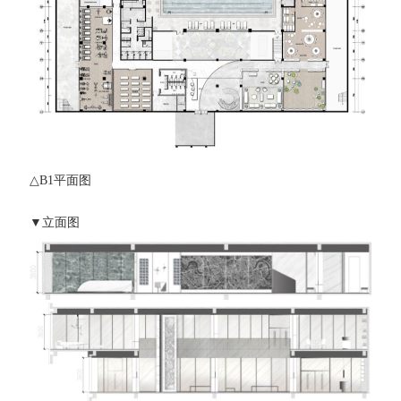
△B1平面图
▼立面图