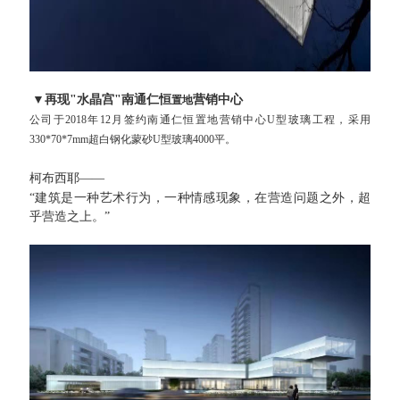
▼
再现"水晶宫"南通仁恒
营销中心
置地
公司于2018年12月签约
南通仁恒
置地
营销中心U型玻璃工程
，采用
330*70*7mm超白钢化蒙砂U型玻璃4000平。
柯布西耶
——
“建筑是一种艺术行为，一种情感现象，在营造问题之外，超
乎营造之上。”