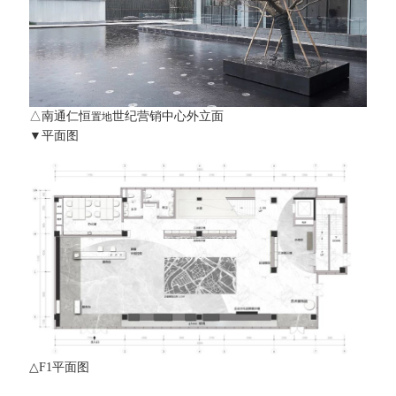
△南通仁恒
世纪营销中心外立面
置地
▼平面图
△F1平面图