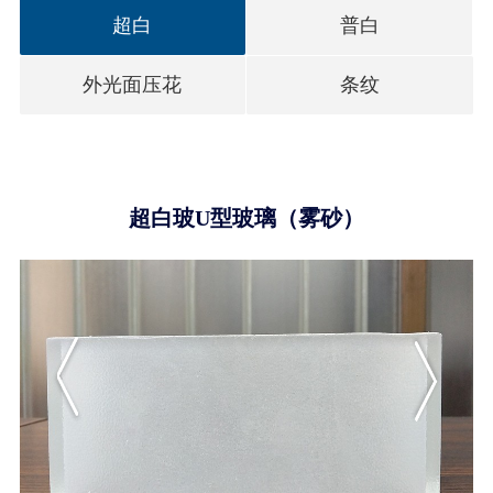
超白
普白
外光面压花
条纹
超白玻U型玻璃（雾砂）