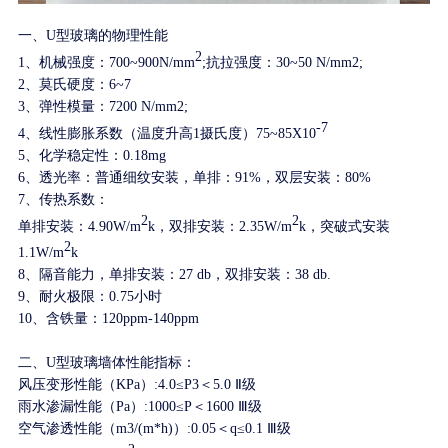
一、U型玻璃的物理性能
2
1、机械强度：700~900N/mm
;抗拉强度：30~50 N/mm2;
2、莫氏硬度：6~7
3、弹性模量：7200 N/mm2;
-7
4、线性膨胀系数（温度升高1摄氏度）75~85X10
5、化学稳定性：0.18mg
6、透光率：普通细纹安装，单排：91%，双层安装：80%
7、传热系数：
2
2
单排安装：4.90W/m
k，双排安装：2.35W/m
k，突破式安装
2
1.1W/m
k
8、隔音能力，单排安装：27 db，双排安装：38 db.
9、耐火极限：0.75小时
10、含铁量：120ppm-140ppm
二、U型玻璃墙体性能指标：
风压变形性能（KPa）:4.0≤P3＜5.0 Ⅱ级
雨水渗漏性能（Pa）:1000≤P＜1600 Ⅲ级
空气渗透性能（m3/(m*h)）:0.05＜q≤0.1 Ⅲ级