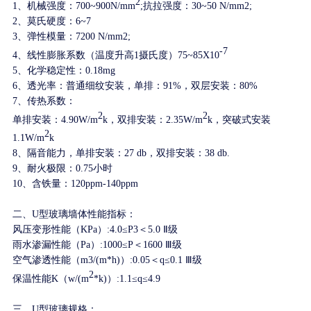
2
1、机械强度：700~900N/mm
;抗拉强度：30~50 N/mm2;
2、莫氏硬度：6~7
3、弹性模量：7200 N/mm2;
-7
4、线性膨胀系数（温度升高1摄氏度）75~85X10
5、化学稳定性：0.18mg
6、透光率：普通细纹安装，单排：91%，双层安装：80%
7、传热系数：
2
2
单排安装：4.90W/m
k，双排安装：2.35W/m
k，突破式安装
2
1.1W/m
k
8、隔音能力，单排安装：27 db，双排安装：38 db.
9、耐火极限：0.75小时
10、含铁量：120ppm-140ppm
二、U型玻璃墙体性能指标：
风压变形性能（KPa）:4.0≤P3＜5.0 Ⅱ级
雨水渗漏性能（Pa）:1000≤P＜1600 Ⅲ级
空气渗透性能（m3/(m*h)）:0.05＜q≤0.1 Ⅲ级
2
保温性能K（w/(m
*k)）:1.1≤q≤4.9
三、U型玻璃规格：