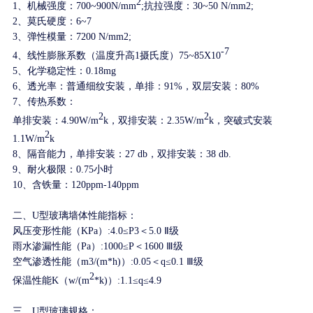
2
1、机械强度：700~900N/mm
;抗拉强度：30~50 N/mm2;
2、莫氏硬度：6~7
3、弹性模量：7200 N/mm2;
-7
4、线性膨胀系数（温度升高1摄氏度）75~85X10
5、化学稳定性：0.18mg
6、透光率：普通细纹安装，单排：91%，双层安装：80%
7、传热系数：
2
2
单排安装：4.90W/m
k，双排安装：2.35W/m
k，突破式安装
2
1.1W/m
k
8、隔音能力，单排安装：27 db，双排安装：38 db.
9、耐火极限：0.75小时
10、含铁量：120ppm-140ppm
二、U型玻璃墙体性能指标：
风压变形性能（KPa）:4.0≤P3＜5.0 Ⅱ级
雨水渗漏性能（Pa）:1000≤P＜1600 Ⅲ级
空气渗透性能（m3/(m*h)）:0.05＜q≤0.1 Ⅲ级
2
保温性能K（w/(m
*k)）:1.1≤q≤4.9
三、U型玻璃规格：