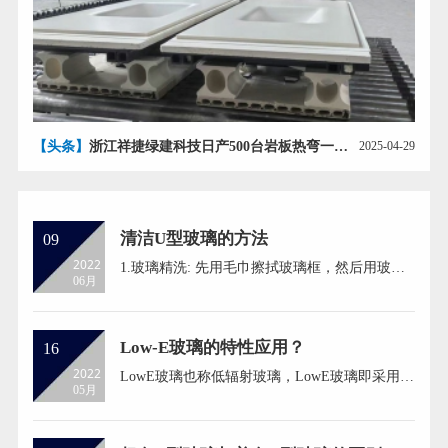
【头条】
浙江祥捷绿建科技日产500台岩板热弯一体盆智能生产线即将投产
2025-04-29
清洁U型玻璃的方法
09
2022
1.玻璃精洗: 先用毛巾擦拭玻璃框，然后用玻璃
06月
杯擦拭稀释的玻璃水溶液，从上到下均匀地涂抹
在 U 形玻璃上，然后重复上述步骤。从上到下
刮玻璃，用干毛巾擦去框架上的水渍。玻璃杯上
的水印必须用玻璃杯擦干净，否则会在玻璃杯上
Low-E玻璃的特性应用？
16
留下一系列的痕迹。 2.把醋和水按照1:2的比例
2022
LowE玻璃也称低辐射玻璃，LowE玻璃即采用直
混合，放在喷雾里，喷在...
05月
空磁控测射方法在玻璃表面上镀上含有一层或两
层甚至三层银层的膜系，来降低能量吸收或控制
室内外能量交换，保障生活。 在建筑应用中，