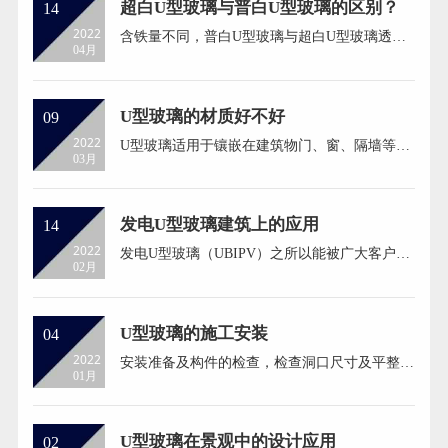
LowE玻璃具有优异的隔热、保温性能效果。 低
超白U型玻璃与普白U型玻璃的区别？
14
辐射玻璃是镀膜玻璃家庭中的一员，此玻璃可减
2022
含铁量不同，普白U型玻璃与超白U型玻璃透明
低率内外温差而引起的热传递...
04月
度不同的主要是含氧化铁的量不同，普白的含量
较多，超白的含量较少。 透光率不同，由于含
铁率不同，所以透光率也就不同。普白U型玻璃
的透光率大约在86%以下；超白U型玻璃是一种
U型玻璃的材质好不好
09
超透明低铁玻璃，也称低铁玻璃、高透明玻璃。
2022
U型玻璃适用于镶嵌在建筑物门、窗、隔墙等
透光率可达91.5%以上。 玻璃的...
03月
处，用作防火、防震等多种途径。 U型玻璃是一
种新型建筑节能墙体型材玻璃，它由碎玻璃和石
英砂等原料制成，具有采光性好、隔热保温、隔
音防噪、机械强 度高、防老化、耐光照等特
发电U型玻璃建筑上的应用
14
点。 U型玻璃即使被打碎，内部线网也能支住玻
2022
发电U型玻璃（UBIPV）之所以能被广大客户青
璃碎片，很难崩落和破碎，...
02月
睐和大量应用，原因大概有以下几个优点： 高
强度，产品的结构强度和材料强度高，可承受
100Kg/m2以上，不易变形，抗雪压，抗冰雹。
类似槽钢结构，耐风压，避免电池片隐裂。 无
U型玻璃的施工安装
04
边框，无PID缺陷。玻璃R角设计使光线不会被
2022
安装准备及构件的检查，检查洞口尺寸及平整是
传统边框遮挡，提高早晚光伏电压，延...
01月
否符合设计要求 ，检查U型玻璃侧面和平面是否
有锯齿状裂口或裂纹，检查铝合金型材的外框尺
寸及平整度。 U型玻璃 的安装，用膨胀螺栓或
射钉将边框料固定在建筑洞口中，边框可用直角
U型玻璃在景观中的设计应用
02