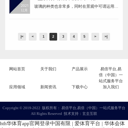
或料角连接。边框每侧应至少有3个固定点。上
2021
玻璃的种类也非常多，同时在景观中可谓运用广
下框料每隔400~600应有...
12月
泛，它的反射性、色彩、可塑性等。 在景观设
计中，不管是在艺术美学还是技术上，都有不错
的表现力 U型玻璃 也可称为槽形玻璃，它是一
种断面为U型的玻璃，原产于德国，在欧美已有
40多年的生产应用历史。 U型玻璃透光不投影：
|<
<
1
2
3
4
5
>
>|
户外直射光经过U玻就转换...
网站首页
关于我们
产品展示
易倍平台,易
倍（中国）一
站式服务平台
应用领域
新闻资讯
下载中心
加入我们
Copyright ©️ 2019-2022 版权所有： 易倍平台,易倍（中国）一站式服务平台
All Rights Reserved 技术支持：
玄圭互联
hth华体育app官网登录中国有限
|
爱体育平台
|
华体会体